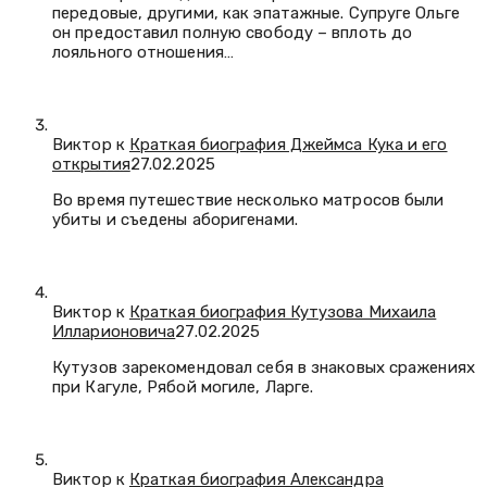
передовые, другими, как эпатажные. Супруге Ольге
он предоставил полную свободу – вплоть до
лояльного отношения…
Виктор к
Краткая биография Джеймса Кука и его
открытия
27.02.2025
Во время путешествие несколько матросов были
убиты и съедены аборигенами.
Виктор к
Краткая биография Кутузова Михаила
Илларионовича
27.02.2025
Кутузов зарекомендовал себя в знаковых сражениях
при Кагуле, Рябой могиле, Ларге.
Виктор к
Краткая биография Александра