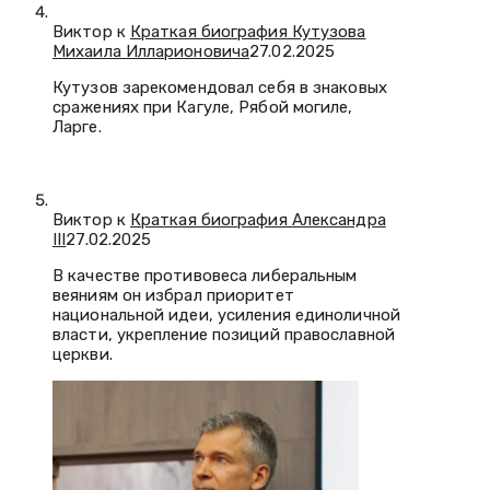
Виктор к
Краткая биография Кутузова
Михаила Илларионовича
27.02.2025
Кутузов зарекомендовал себя в знаковых
сражениях при Кагуле, Рябой могиле,
Ларге.
Виктор к
Краткая биография Александра
III
27.02.2025
В качестве противовеса либеральным
веяниям он избрал приоритет
национальной идеи, усиления единоличной
власти, укрепление позиций православной
церкви.