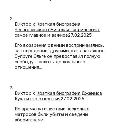
Виктор к
Краткая биография
Чернышевского Николая Гавриловича:
самое главное и важное
27.02.2025
Его воззрения одними воспринимались,
как передовые, другими, как эпатажные.
Супруге Ольге он предоставил полную
свободу – вплоть до лояльного
отношения…
Виктор к
Краткая биография Джеймса
Кука и его открытия
27.02.2025
Во время путешествие несколько
матросов были убиты и съедены
аборигенами.