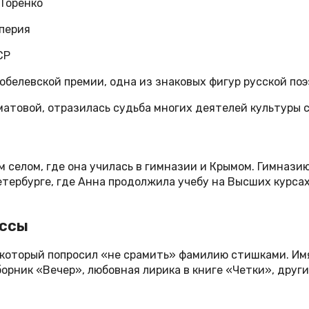
Горенко
мперия
СР
обелевской премии, одна из знаковых фигур русской по
матовой, отразилась судьба многих деятелей культуры 
 селом, где она училась в гимназии и Крымом. Гимназию
Петербурге, где Анна продолжила учебу на Высших курса
ессы
 который попросил «не срамить» фамилию стишками. Имя
орник «Вечер», любовная лирика в книге «Четки», други