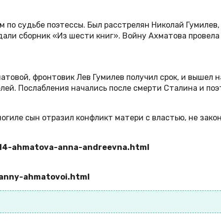
 по судьбе поэтессы. Был расстрелян Николай Гумилев,
дали сборник «Из шести книг». Войну Ахматова провела
товой, фронтовик Лев Гумилев получил срок, и вышел на
ей. Послабления начались после смерти Сталина и поэт
могиле сын отразил конфликт матери с властью, не зак
/2414-ahmatova-anna-andreevna.html
a-anny-ahmatovoi.html