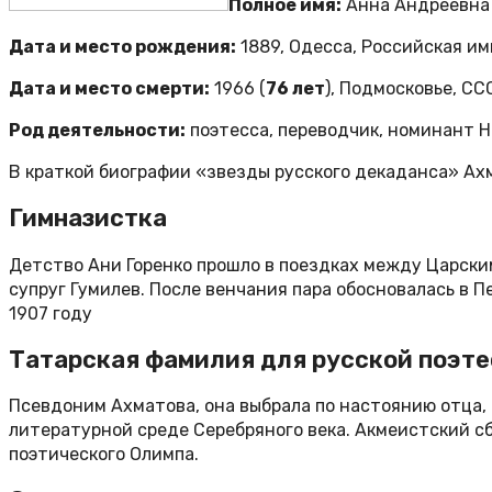
Полное имя:
Анна Андреевна 
Дата и место рождения:
1889, Одесса, Российская и
Дата и место смерти:
1966 (
76 лет
), Подмосковье, СС
Род деятельности:
поэтесса, переводчик, номинант Н
В краткой биографии «звезды русского декаданса» Ах
Гимназистка
Детство Ани Горенко прошло в поездках между Царским
супруг Гумилев. После венчания пара обосновалась в 
1907 году
Татарская фамилия для русской поэт
Псевдоним Ахматова, она выбрала по настоянию отца,
литературной среде Серебряного века. Акмеистский сб
поэтического Олимпа.