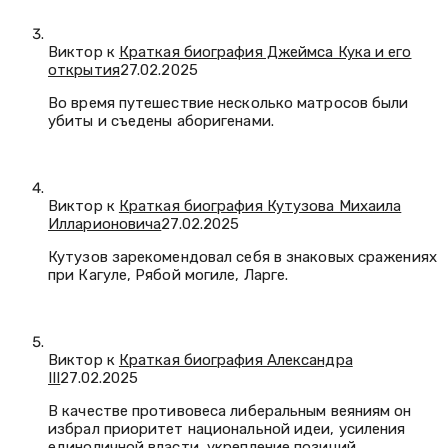
Виктор к
Краткая биография Джеймса Кука и его
открытия
27.02.2025
Во время путешествие несколько матросов были
убиты и съедены аборигенами.
Виктор к
Краткая биография Кутузова Михаила
Илларионовича
27.02.2025
Кутузов зарекомендовал себя в знаковых сражениях
при Кагуле, Рябой могиле, Ларге.
Виктор к
Краткая биография Александра
III
27.02.2025
В качестве противовеса либеральным веяниям он
избрал приоритет национальной идеи, усиления
единоличной власти, укрепление позиций