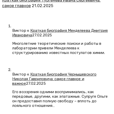
Краткая биография Тургенева Ивана Сергеевича:
самое главное
21.02.2025
Виктор к
Краткая биография Менделеева Дмитрия
Ивановича
27.02.2025
Многолетние теоретические поиски и работы в
лаборатории привели Менделеева к
структурированию известных постулатов химии.
Виктор к
Краткая биография Чернышевского
Николая Гавриловича: самое главное и
важное
27.02.2025
Его воззрения одними воспринимались, как
передовые, другими, как эпатажные. Супруге Ольге
он предоставил полную свободу – вплоть до
лояльного отношения…