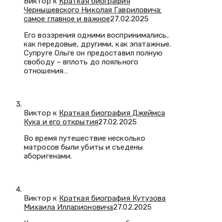
Виктор к
Краткая биография
Чернышевского Николая Гавриловича:
самое главное и важное
27.02.2025
Его воззрения одними воспринимались,
как передовые, другими, как эпатажные.
Супруге Ольге он предоставил полную
свободу – вплоть до лояльного
отношения…
Виктор к
Краткая биография Джеймса
Кука и его открытия
27.02.2025
Во время путешествие несколько
матросов были убиты и съедены
аборигенами.
Виктор к
Краткая биография Кутузова
Михаила Илларионовича
27.02.2025