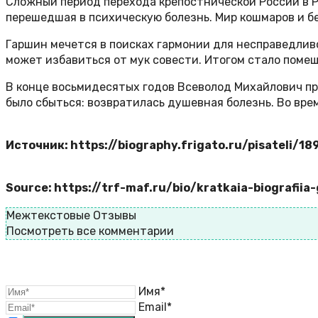
Сложный период перехода крепостнической России в Р
перешедшая в психическую болезнь. Мир кошмаров и бе
Гаршин мечется в поисках гармонии для несправедливо
может избавиться от мук совести. Итогом стало поме
В конце восьмидесятых годов Всеволод Михайлович пр
было сбыться: возвратилась душевная болезнь. Во врем
Источник: https://biography.frigato.ru/pisateli/1
Source: https://trf-maf.ru/bio/kratkaia-biografii
Межтекстовые Отзывы
Посмотреть все комментарии
Имя*
Email*