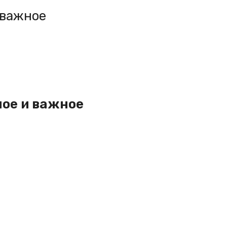
 важное
ное и важное