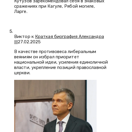
Кутузов зарекомендовал себя в знаковых
сражениях при Кагуле, Рябой могиле,
Ларге.
Виктор к
Краткая биография Александра
III
27.02.2025
В качестве противовеса либеральным
веяниям он избрал приоритет
национальной идеи, усиления единоличной
власти, укрепление позиций православной
церкви.