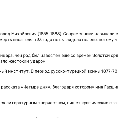
олод Михайлович (1855-1888). Современники называли е
ерть писателя в 33 года не выглядела нелепо, потому 
цера, чей род был известен еще со времен Золотой орд
тало жестоким ударом.
ый институт. В период русско-турецкой войны 1877-78 г
рассказа «Четыре дня», благодаря которому имя Гарши
тся литературным творчеством, пишет критические ста