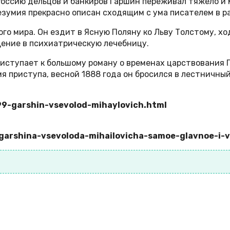
оссию дельцов и банкиров Гаршин переживал тяжело и м
зумия прекрасно описан сходящим с ума писателем в ра
го мира. Он ездит в Ясную Поляну ко Льву Толстому, х
щение в психиатрическую лечебницу.
иступает к большому роману о временах царствования 
я приступа, весной 1888 года он бросился в лестничный
899-garshin-vsevolod-mihaylovich.html
a-garshina-vsevoloda-mihailovicha-samoe-glavnoe-i-