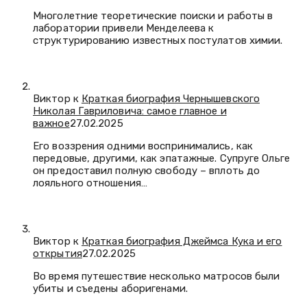
Многолетние теоретические поиски и работы в
лаборатории привели Менделеева к
структурированию известных постулатов химии.
Виктор к
Краткая биография Чернышевского
Николая Гавриловича: самое главное и
важное
27.02.2025
Его воззрения одними воспринимались, как
передовые, другими, как эпатажные. Супруге Ольге
он предоставил полную свободу – вплоть до
лояльного отношения…
Виктор к
Краткая биография Джеймса Кука и его
открытия
27.02.2025
Во время путешествие несколько матросов были
убиты и съедены аборигенами.