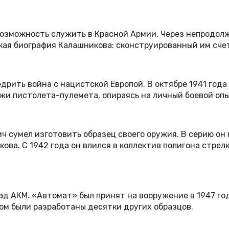
возможность служить в Красной Армии. Через непродол
ая биография Калашникова: сконструированный им счетч
дрить война с нацистской Европой. В октябре 1941 год
ежи пистолета-пулемета, опираясь на личный боевой опы
 сумел изготовить образец своего оружия. В серию он
ова. С 1942 года он влился в коллектив полигона стре
ад АКМ. «Автомат» был принят на вооружение в 1947 го
ом были разработаны десятки других образцов.