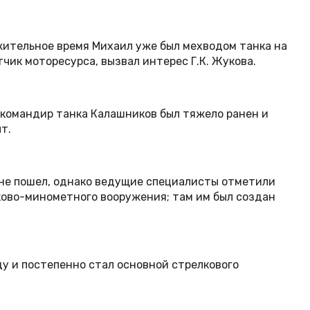
жительное время Михаил уже был мехводом танка на
ик моторесурса, вызвал интерес Г.К. Жукова.
а командир танка Калашников был тяжело ранен и
т.
 не пошел, однако ведущие специалисты отметили
лково-минометного вооружения; там им был создан
ду и постепенно стал основной стрелкового