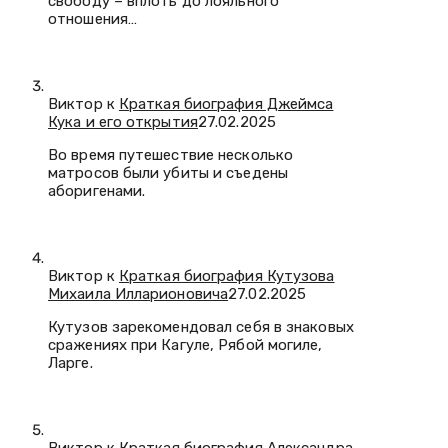
свободу – вплоть до лояльного
отношения…
Виктор к
Краткая биография Джеймса
Кука и его открытия
27.02.2025
Во время путешествие несколько
матросов были убиты и съедены
аборигенами.
Виктор к
Краткая биография Кутузова
Михаила Илларионовича
27.02.2025
Кутузов зарекомендовал себя в знаковых
сражениях при Кагуле, Рябой могиле,
Ларге.