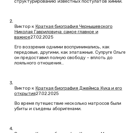
структурированию известных постулатов химии.
Виктор к
Краткая биография Чернышевского
Николая Гавриловича: самое главное и
важное
27.02.2025
Его воззрения одними воспринимались, как
передовые, другими, как эпатажные. Супруге Ольге
он предоставил полную свободу – вплоть до
лояльного отношения…
Виктор к
Краткая биография Джеймса Кука и его
открытия
27.02.2025
Во время путешествие несколько матросов были
убиты и съедены аборигенами.