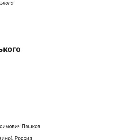
ького
ького
симович Пешков
ино), Россия