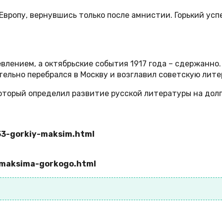
 Европу, вернувшись только после амнистии. Горький ус
лением, а октябрьские события 1917 года – сдержанно. 
тельно перебрался в Москву и возглавил советскую лите
оторый определил развитие русской литературы на дол
153-gorkiy-maksim.html
a-maksima-gorkogo.html