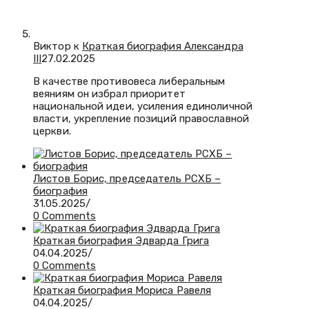
Виктор к
Краткая биография Александра
III
27.02.2025
В качестве противовеса либеральным
веяниям он избрал приоритет
национальной идеи, усиления единоличной
власти, укрепление позиций православной
церкви.
Листов Борис, председатель РСХБ –
биография
31.05.2025
/
0 Comments
Краткая биография Эдварда Грига
04.04.2025
/
0 Comments
Краткая биография Мориса Равеля
04.04.2025
/