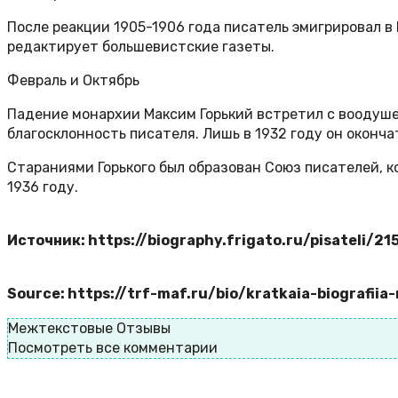
После реакции 1905-1906 года писатель эмигрировал в
редактирует большевистские газеты.
Февраль и Октябрь
Падение монархии Максим Горький встретил с воодушев
благосклонность писателя. Лишь в 1932 году он оконча
Стараниями Горького был образован Союз писателей, к
1936 году.
Источник: https://biography.frigato.ru/pisateli/2
Source: https://trf-maf.ru/bio/kratkaia-biografii
Межтекстовые Отзывы
Посмотреть все комментарии