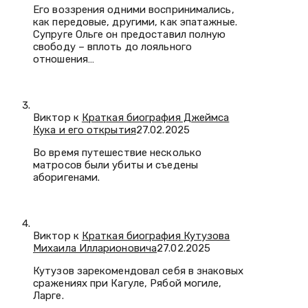
Его воззрения одними воспринимались,
как передовые, другими, как эпатажные.
Супруге Ольге он предоставил полную
свободу – вплоть до лояльного
отношения…
Виктор к
Краткая биография Джеймса
Кука и его открытия
27.02.2025
Во время путешествие несколько
матросов были убиты и съедены
аборигенами.
Виктор к
Краткая биография Кутузова
Михаила Илларионовича
27.02.2025
Кутузов зарекомендовал себя в знаковых
сражениях при Кагуле, Рябой могиле,
Ларге.