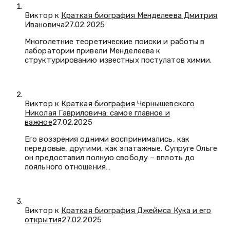
Виктор к
Краткая биография Менделеева Дмитрия
Ивановича
27.02.2025
Многолетние теоретические поиски и работы в
лаборатории привели Менделеева к
структурированию известных постулатов химии.
Виктор к
Краткая биография Чернышевского
Николая Гавриловича: самое главное и
важное
27.02.2025
Его воззрения одними воспринимались, как
передовые, другими, как эпатажные. Супруге Ольге
он предоставил полную свободу – вплоть до
лояльного отношения…
Виктор к
Краткая биография Джеймса Кука и его
открытия
27.02.2025