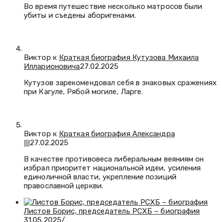
Во время путешествие несколько матросов были
убиты и съедены аборигенами.
Виктор к
Краткая биография Кутузова Михаила
Илларионовича
27.02.2025
Кутузов зарекомендовал себя в знаковых сражениях
при Кагуле, Рябой могиле, Ларге.
Виктор к
Краткая биография Александра
III
27.02.2025
В качестве противовеса либеральным веяниям он
избрал приоритет национальной идеи, усиления
единоличной власти, укрепление позиций
православной церкви.
Листов Борис, председатель РСХБ – биография
31.05.2025
/