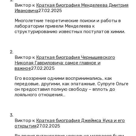
Виктор к
Краткая биография Менделеева Дмитрия
Ивановича
27.02.2025
Многолетние теоретические поиски и работы в
лаборатории привели Менделеева к
структурированию известных постулатов химии.
Виктор к
Краткая биография Чернышевского
Николая Гавриловича: самое главное и
важное
27.02.2025
Его воззрения одними воспринимались, как
передовые, другими, как эпатажные. Супруге Ольге
он предоставил полную свободу – вплоть до
лояльного отношения…
Виктор к
Краткая биография Джеймса Кука и его
открытия
27.02.2025