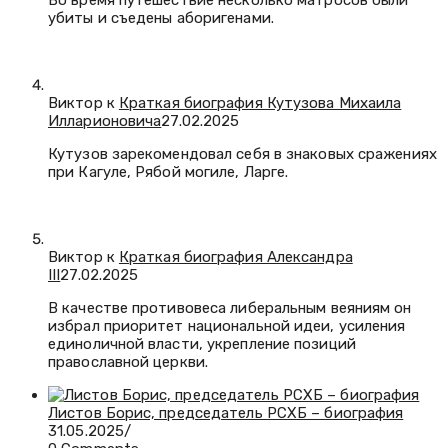
Во время путешествие несколько матросов были
убиты и съедены аборигенами.
Виктор к
Краткая биография Кутузова Михаила
Илларионовича
27.02.2025
Кутузов зарекомендовал себя в знаковых сражениях
при Кагуле, Рябой могиле, Ларге.
Виктор к
Краткая биография Александра
III
27.02.2025
В качестве противовеса либеральным веяниям он
избрал приоритет национальной идеи, усиления
единоличной власти, укрепление позиций
православной церкви.
Листов Борис, председатель РСХБ – биография
31.05.2025
/