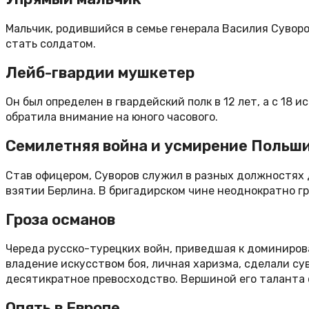
Мальчик, родившийся в семье генерала Василия Суворов
стать солдатом.
Лейб-гвардии мушкетер
Он был определен в гвардейский полк в 12 лет, а с 18
обратила внимание на юного часового.
Семилетняя война и усмирение Польш
Став офицером, Суворов служил в разных должностях 
взятии Берлина. В бригадирском чине неоднократно гр
Гроза османов
Череда русско-турецких войн, приведшая к доминирова
владение искусством боя, личная харизма, сделали су
десятикратное превосходство. Вершиной его таланта 
Опять в Европе