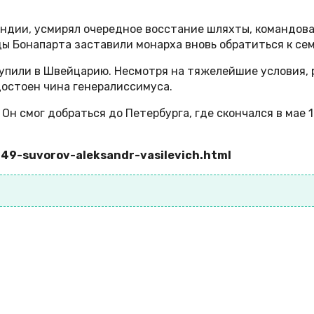
ндии, усмирял очередное восстание шляхты, командова
еды Бонапарта заставили монарха вновь обратиться к 
пили в Швейцарию. Несмотря на тяжелейшие условия, р
достоен чина генералиссимуса.
Он смог добраться до Петербурга, где скончался в мае 1
149-suvorov-aleksandr-vasilevich.html