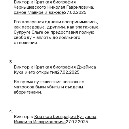
Виктор к
Краткая биография
Чернышевского Николая Гавриловича:
самое главное и важное
27.02.2025
Его воззрения одними воспринимались,
как передовые, другими, как эпатажные.
Супруге Ольге он предоставил полную
свободу – вплоть до лояльного
отношения…
Виктор к
Краткая биография Джеймса
Кука и его открытия
27.02.2025
Во время путешествие несколько
матросов были убиты и съедены
аборигенами.
Виктор к
Краткая биография Кутузова
Михаила Илларионовича
27.02.2025