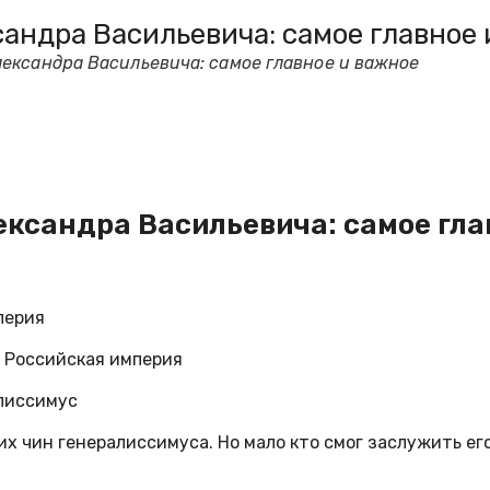
андра Васильевича: самое главное 
ександра Васильевича: самое главное и важное
ександра Васильевича: самое гла
перия
, Российская империя
алиссимус
х чин генералиссимуса. Но мало кто смог заслужить его