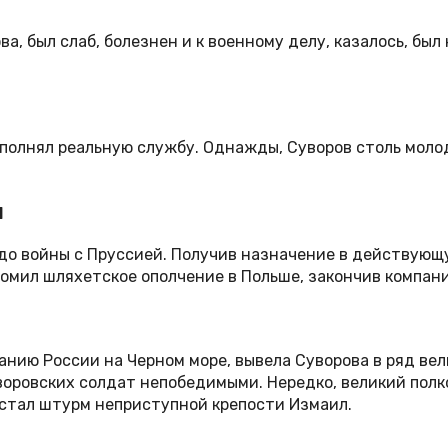
а, был слаб, болезнен и к военному делу, казалось, был
 исполнял реальную службу. Однажды, Суворов столь мол
и
до войны с Пруссией. Получив назначение в действующу
омил шляхетское ополчение в Польше, закончив компани
нию России на Черном море, вывела Суворова в ряд вел
воровских солдат непобедимыми. Нередко, великий пол
стал штурм неприступной крепости Измаил.