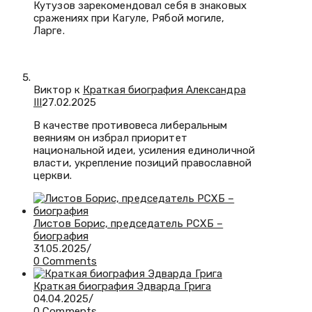
Кутузов зарекомендовал себя в знаковых
сражениях при Кагуле, Рябой могиле,
Ларге.
Виктор к
Краткая биография Александра
III
27.02.2025
В качестве противовеса либеральным
веяниям он избрал приоритет
национальной идеи, усиления единоличной
власти, укрепление позиций православной
церкви.
Листов Борис, председатель РСХБ –
биография
31.05.2025
/
0 Comments
Краткая биография Эдварда Грига
04.04.2025
/
0 Comments