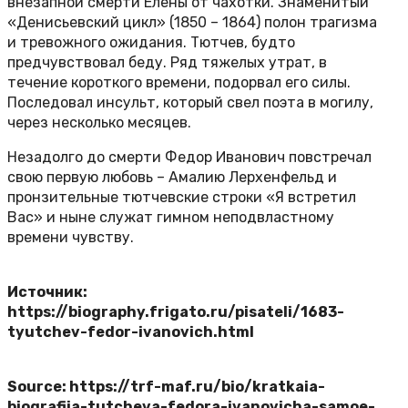
внезапной смерти Елены от чахотки. Знаменитый
«Денисьевский цикл» (1850 – 1864) полон трагизма
и тревожного ожидания. Тютчев, будто
предчувствовал беду. Ряд тяжелых утрат, в
течение короткого времени, подорвал его силы.
Последовал инсульт, который свел поэта в могилу,
через несколько месяцев.
Незадолго до смерти Федор Иванович повстречал
свою первую любовь – Амалию Лерхенфельд и
пронзительные тютчевские строки «Я встретил
Вас» и ныне служат гимном неподвластному
времени чувству.
Источник:
https://biography.frigato.ru/pisateli/1683-
tyutchev-fedor-ivanovich.html
Source: https://trf-maf.ru/bio/kratkaia-
biografiia-tutcheva-fedora-ivanovicha-samoe-