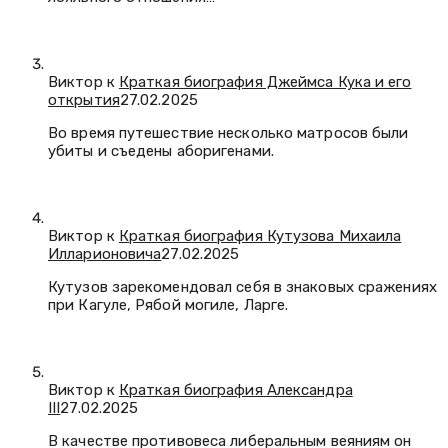
Виктор к
Краткая биография Джеймса Кука и его
открытия
27.02.2025
Во время путешествие несколько матросов были
убиты и съедены аборигенами.
Виктор к
Краткая биография Кутузова Михаила
Илларионовича
27.02.2025
Кутузов зарекомендовал себя в знаковых сражениях
при Кагуле, Рябой могиле, Ларге.
Виктор к
Краткая биография Александра
III
27.02.2025
В качестве противовеса либеральным веяниям он