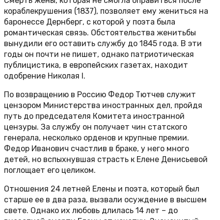
Смерть жены, которая не смогла оправиться после
кораблекрушения (1837), позволяет ему жениться на
баронессе Дернберг, с которой у поэта была
романтическая связь. Обстоятельства женитьбы
вынудили его оставить службу до 1845 года. В эти
годы он почти не пишет, однако патриотическая
публицистика, в европейских газетах, находит
одобрение Николая I.
По возвращению в Россию Федор Тютчев служит
цензором Министерства иностранных дел, пройдя
путь до председателя Комитета иностранной
цензуры. За службу он получает чин статского
генерала, несколько орденов и крупные премии.
Федор Иванович счастлив в браке, у него много
детей, но вспыхнувшая страсть к Елене Денисьевой
поглощает его целиком.
Отношения 24 летней Елены и поэта, который был
старше ее в два раза, вызвали осуждение в высшем
свете. Однако их любовь длилась 14 лет – до