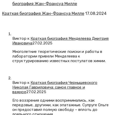
Краткая биография Жан-Франсуа Милле
17.08.2024
Виктор к
Краткая биография Менделеева Дмитрия
Ивановича
27.02.2025
Многолетние теоретические поиски и работы в
лаборатории привели Менделеева к
структурированию известных постулатов химии.
Виктор к
Краткая биография Чернышевского
Николая Гавриловича: самое главное и
важное
27.02.2025
Его воззрения одними воспринимались, как
передовые, другими, как эпатажные. Супруге Ольге
он предоставил полную свободу – вплоть до
лояльного отношения…