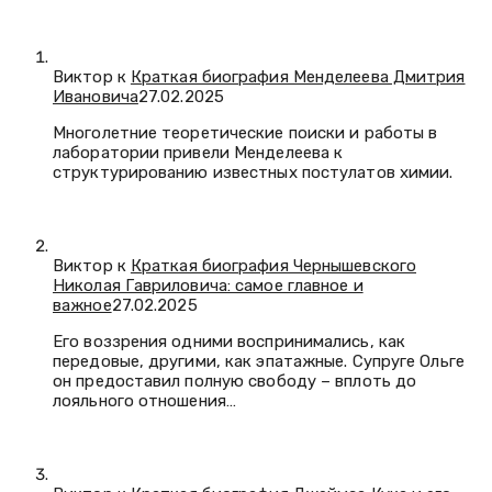
Виктор к
Краткая биография Менделеева Дмитрия
Ивановича
27.02.2025
Многолетние теоретические поиски и работы в
лаборатории привели Менделеева к
структурированию известных постулатов химии.
Виктор к
Краткая биография Чернышевского
Николая Гавриловича: самое главное и
важное
27.02.2025
Его воззрения одними воспринимались, как
передовые, другими, как эпатажные. Супруге Ольге
он предоставил полную свободу – вплоть до
лояльного отношения…