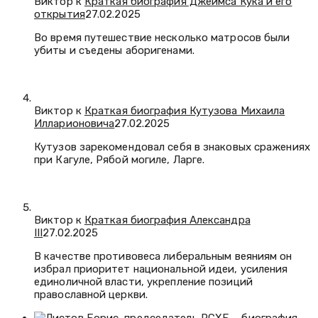
Виктор к
Краткая биография Джеймса Кука и его
открытия
27.02.2025
Во время путешествие несколько матросов были
убиты и съедены аборигенами.
Виктор к
Краткая биография Кутузова Михаила
Илларионовича
27.02.2025
Кутузов зарекомендовал себя в знаковых сражениях
при Кагуле, Рябой могиле, Ларге.
Виктор к
Краткая биография Александра
III
27.02.2025
В качестве противовеса либеральным веяниям он
избрал приоритет национальной идеи, усиления
единоличной власти, укрепление позиций
православной церкви.